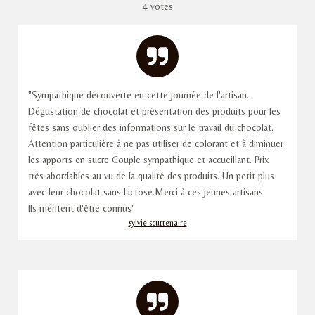
é
é
é
é
é
4 votes
o
a
t
t
t
t
t
y
l
e
o
o
o
o
o
u
r
l
a
i
i
i
i
i
'
t
é
l
l
l
l
l
v
i
"Sympathique découverte en cette journée de l'artisan.
a
o
e
e
e
e
e
Dégustation de chocolat et présentation des produits pour les
l
u
n
fêtes sans oublier des informations sur le travail du chocolat.
s
s
s
s
a
:
Attention particulière à ne pas utiliser de colorant et à diminuer
t
4
i
les apports en sucre Couple sympathique et accueillant. Prix
o
.
très abordables au vu de la qualité des produits. Un petit plus
n
7
avec leur chocolat sans lactose.Merci à ces jeunes artisans.
5
Ils méritent d'être connus"
é
sylvie scuttenaire
t
o
i
l
e