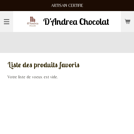
ARTISAN CERTIFIE
Passer
au
D'Andrea Chocolat
contenu
principal
Liste des produits favoris
Votre liste de voeux est vide.